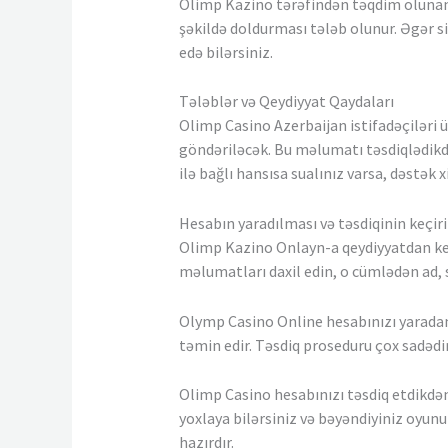
Olimp Kazino tərəfindən təqdim olunan 
şəkildə doldurması tələb olunur. Əgər s
edə bilərsiniz.
Tələblər və Qeydiyyat Qaydaları
Olimp Casino Azerbaijan istifadəçiləri
göndəriləcək. Bu məlumatı təsdiqlədikdə
ilə bağlı hansısa sualınız varsa, dəstək 
Hesabın yaradılması və təsdiqinin keçir
Olimp Kazino Onlayn-a qeydiyyatdan keç
məlumatları daxil edin, o cümlədən ad, s
Olymp Casino Online hesabınızı yaradand
təmin edir. Təsdiq proseduru çox sadədir
Olimp Casino hesabınızı təsdiq etdikdən
yoxlaya bilərsiniz və bəyəndiyiniz oyun
hazırdır.