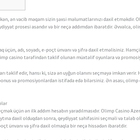
kən, ən vacib məqam sizin şəxsi məlumatlarınızı daxil etməkdir. O
eydiyyat prosesi asandır və bir neçə addımdan ibarətdir. Əvvəlcə, ol
üçün, adı, soyadı, e-poçt ünvanı və şifrə daxil etməlisiniz. Həmçi
olimp casino tərəfindən təklif olunan müxtəlif oyunlara və promosiy
rı təklif edir, hansı ki, sizə ən uyğun olanını seçməyə imkan verir
bonus və promosiyonlardan istifadə edə bilərsiniz. Ən əsası, olimp 
blər
çmək üçün ən ilk addım hesabın yaradılmasıdır. Olimp Casino Aze
ytına daxil olduqdan sonra, qeydiyyat səhifəsini seçməli və tələb 
çt ünvanı və şifrə daxil olmaqla bir neçə hissədən ibarətdir.