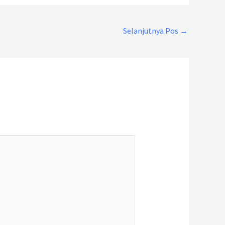
Selanjutnya Pos
→