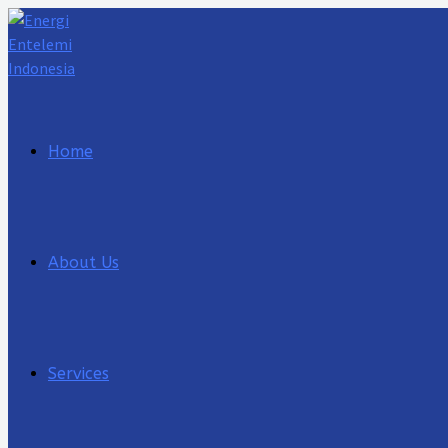
Lewati
ke
konten
Home
About Us
Services