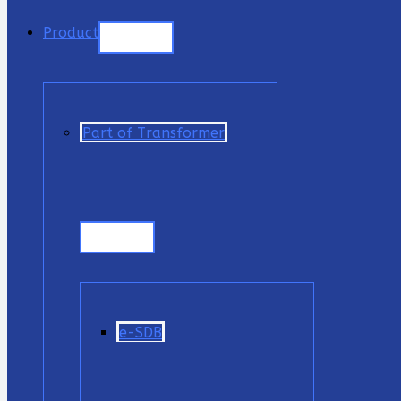
Product
Part of Transformer
e-SDB