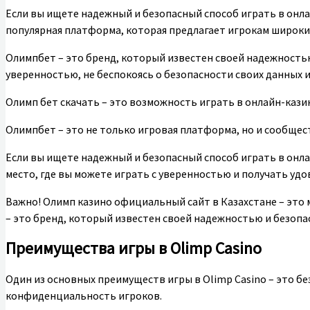
Если вы ищете надежный и безопасный способ играть в онлай
популярная платформа, которая предлагает игрокам широкий
Олимпбет – это бренд, который известен своей надежностью
уверенностью, не беспокоясь о безопасности своих данных и
Олимп бет скачать – это возможность играть в онлайн-казин
Олимпбет – это не только игровая платформа, но и сообщес
Если вы ищете надежный и безопасный способ играть в онлай
место, где вы можете играть с уверенностью и получать удо
Важно! Олимп казино официальный сайт в Казахстане – это м
– это бренд, который известен своей надежностью и безопа
Преимущества игры в Olimp Casino
Один из основных преимуществ игры в Olimp Casino – это б
конфиденциальность игроков.