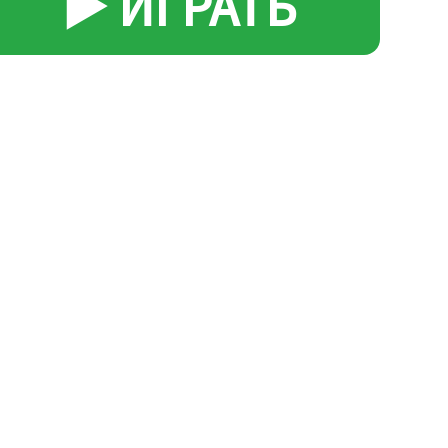
▶️ ИГРАТЬ