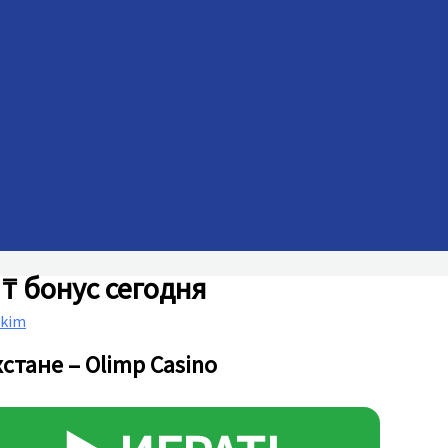
 ₸ бонус сегодня
akim
тане – Olimp Casino