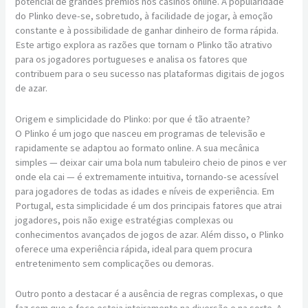
potencial de grandes prémios nos casinos online. A popularidade
do Plinko deve-se, sobretudo, à facilidade de jogar, à emoção
constante e à possibilidade de ganhar dinheiro de forma rápida.
Este artigo explora as razões que tornam o Plinko tão atrativo
para os jogadores portugueses e analisa os fatores que
contribuem para o seu sucesso nas plataformas digitais de jogos
de azar.
Origem e simplicidade do Plinko: por que é tão atraente?
O Plinko é um jogo que nasceu em programas de televisão e
rapidamente se adaptou ao formato online. A sua mecânica
simples — deixar cair uma bola num tabuleiro cheio de pinos e ver
onde ela cai — é extremamente intuitiva, tornando-se acessível
para jogadores de todas as idades e níveis de experiência. Em
Portugal, esta simplicidade é um dos principais fatores que atrai
jogadores, pois não exige estratégias complexas ou
conhecimentos avançados de jogos de azar. Além disso, o Plinko
oferece uma experiência rápida, ideal para quem procura
entretenimento sem complicações ou demoras.
Outro ponto a destacar é a ausência de regras complexas, o que
faz com que o foco esteja inteiramente na diversão e na sorte. A