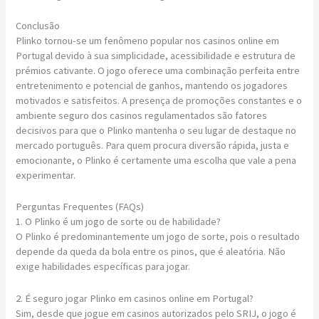
Conclusão
Plinko tornou-se um fenômeno popular nos casinos online em
Portugal devido à sua simplicidade, acessibilidade e estrutura de
prémios cativante. O jogo oferece uma combinação perfeita entre
entretenimento e potencial de ganhos, mantendo os jogadores
motivados e satisfeitos. A presença de promoções constantes e o
ambiente seguro dos casinos regulamentados são fatores
decisivos para que o Plinko mantenha o seu lugar de destaque no
mercado português. Para quem procura diversão rápida, justa e
emocionante, o Plinko é certamente uma escolha que vale a pena
experimentar.
Perguntas Frequentes (FAQs)
1. O Plinko é um jogo de sorte ou de habilidade?
O Plinko é predominantemente um jogo de sorte, pois o resultado
depende da queda da bola entre os pinos, que é aleatória. Não
exige habilidades específicas para jogar.
2. É seguro jogar Plinko em casinos online em Portugal?
Sim, desde que jogue em casinos autorizados pelo SRIJ, o jogo é