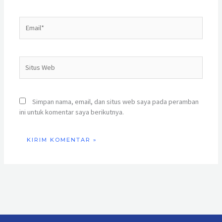
Email*
Situs
Web
Simpan nama, email, dan situs web saya pada peramban
ini untuk komentar saya berikutnya.