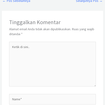
←
Pos Sebelumnya
Selanjutnya Pos
→
Tinggalkan Komentar
Alamat email Anda tidak akan dipublikasikan.
Ruas yang wajib
ditandai
*
Ketik
di
sini..
Name*