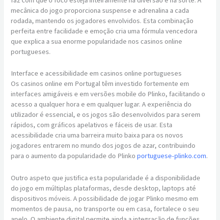
mecânica do jogo proporciona suspense e adrenalina a cada
rodada, mantendo os jogadores envolvidos. Esta combinação
perfeita entre facilidade e emoção cria uma fórmula vencedora
que explica a sua enorme popularidade nos casinos online
portugueses.
Interface e acessibilidade em casinos online portugueses
Os casinos online em Portugal têm investido fortemente em
interfaces amigáveis e em versões mobile do Plinko, facilitando o
acesso a qualquer hora e em qualquer lugar. A experiência do
utilizador é essencial, e os jogos são desenvolvidos para serem
rápidos, com gráficos apelativos e fáceis de usar. Esta
acessibilidade cria uma barreira muito baixa para os novos
jogadores entrarem no mundo dos jogos de azar, contribuindo
para o aumento da popularidade do Plinko
portuguese-plinko.com
.
Outro aspeto que justifica esta popularidade é a disponibilidade
do jogo em múltiplas plataformas, desde desktop, laptops até
dispositivos móveis. A possibilidade de jogar Plinko mesmo em
momentos de pausa, no transporte ou em casa, fortalece o seu
apelo. O ambiente digital permite ainda a integração de funções