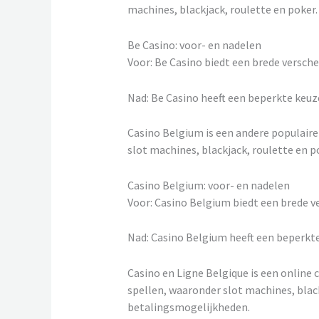
machines, blackjack, roulette en poker
Be Casino: voor- en nadelen
Voor: Be Casino biedt een brede versch
Nad: Be Casino heeft een beperkte keu
Casino Belgium is een andere populaire
slot machines, blackjack, roulette en 
Casino Belgium: voor- en nadelen
Voor: Casino Belgium biedt een brede v
Nad: Casino Belgium heeft een beperkt
Casino en Ligne Belgique is een online 
spellen, waaronder slot machines, black
betalingsmogelijkheden.