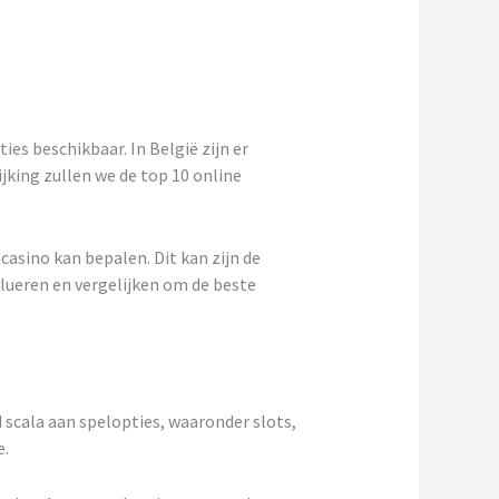
ies beschikbaar. In België zijn er
ijking zullen we de top 10 online
casino kan bepalen. Dit kan zijn de
valueren en vergelijken om de beste
d scala aan spelopties, waaronder slots,
e.