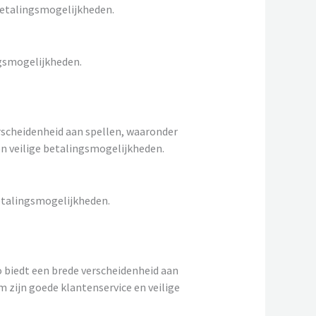
 betalingsmogelijkheden.
ngsmogelijkheden.
erscheidenheid aan spellen, waaronder
en veilige betalingsmogelijkheden.
betalingsmogelijkheden.
no biedt een brede verscheidenheid aan
m zijn goede klantenservice en veilige