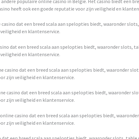
en andere populaire online casino in België. Het casino biedt een b
asino heeft ook een goede reputatie voor zijn veiligheid en klanten
e casino dat een breed scala aan spelopties biedt, waaronder slots,
veiligheid en klantenservice.
asino dat een breed scala aan spelopties biedt, waaronder slots, t
veiligheid en klantenservice.
ne casino dat een breed scala aan spelopties biedt, waaronder slot
r zijn veiligheid en klantenservice.
ine casino dat een breed scala aan spelopties biedt, waaronder slo
r zijn veiligheid en klantenservice.
 online casino dat een breed scala aan spelopties biedt, waaronder 
r zijn veiligheid en klantenservice.
o dat een breed scala aan spelopties biedt, waaronder slots, table 