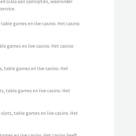
reed scala aan spelopties, waaronder
service.
 table games en live casino. Het casino
able games en live casino. Het casino
s, table games en live casino. Het
ts, table games en live casino. Het
slots, table games en live casino. Het
games en live casino. Het casino heeft