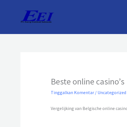
Lewati
ke
konten
Beste online casino’
Tinggalkan Komentar
/
Uncategorized
Vergelijking van Belgische online casin