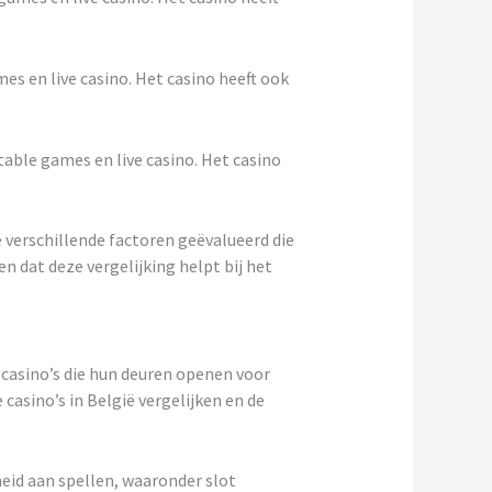
mes en live casino. Het casino heeft ook
table games en live casino. Het casino
e verschillende factoren geëvalueerd die
n dat deze vergelijking helpt bij het
e casino’s die hun deuren openen voor
 casino’s in België vergelijken en de
heid aan spellen, waaronder slot