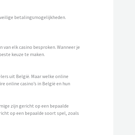
 veilige betalingsmogelijkheden.
en van elk casino besproken. Wanneer je
 beste keuze te maken.
lers uit België. Maar welke online
re online casino’s in België en hun
mmige zijn gericht op een bepaalde
ericht op een bepaalde soort spel, zoals