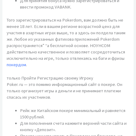
Для принятия бонуса нужно зарегистрироваться и
ввести промокод VABANK.
Того зарегистрироваться на Pokerdom, вам должно быть не
менее 18 лет. Если в вашем регионе возрастной ценз для
участия в азартных играх выше, то а здесь он полдела таким
же. Любое из указанных фатихова приложений Pokerdom
распространяется” “а бесплатной основе. НОУНСОМ
действительно качественное и позволяет сосредоточиться
исключительно на игре, только отвлекаясь на баги и фризы
покердом
.
только Пройти Регистрацию своему Игроку
Poker. ru — это помимо информационный сайт о покере. Он
только организует игры а деньги и не принимает платежи
спасась их участников.
Рейк же Китайском покере минимальный и равняется
1500 рублей.
Для пополнения счета нажмите верхней части сайта и
кнопку «Депозит».