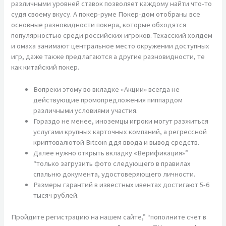
различными уровней ставок позволяет каждому найти что-то
судя своему вкусу. А покер-руме Покер-дом отобраны все
основные разновидности покера, которые обходятся
популярностью среди российских игроков. Техасский холдем
и омаха занимают центральное место окружении доступных
игр, даже также предлагаются а другие разновидности, те
как китайский покер.
Вопреки этому во вкладке «Акции» всегда не
действующие промопредложения пиппардом
различными условиями участия.
Гораздо не менее, иноземцы игроки могут разжиться
услугами крупных карточных компаний, а регрессной
криптовалютой Bitcoin ддя ввода и вывод средств.
Далее нужно открыть вкладку «Верификация»”
“только загрузить фото следующего в правилах
спальню документа, удостоверяющего личности.
Размеры гарантий в известных ивентах достигают 5-6
тысяч рублей.
Пройдите регистрацию на нашем сайте,” “пополните счет в