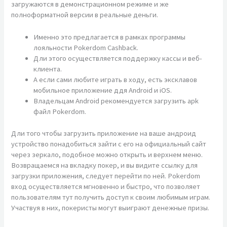
загружаются в демонстрационном режиме и же
полноформатной версии в реальные деньги.
Именно это предлагается в рамках программы
лояльности Pokerdom Cashback.
Дли этого осуществляется поддержку кассы и веб-
клиента.
А если сами любите играть в ходу, есть эксклавов
мобильное приложение ддя Android и iOS.
Владельцам Android рекомендуется загрузить apk
файл Pokerdom.
Дли того чтобы загрузить приложение на ваше андроид
устройство понадобиться зайти с его на официальный сайт
через зеркало, подобное можно открыть и верхнем меню.
Возвращаемся на вкладку покер, и вы видите ссылку для
загрузки приложения, следует перейти по ней. Pokerdom
вход осуществляется мгновенно и быстро, что позволяет
пользователям тут получить доступ к своим любимым играм.
Участвуя в них, покеристы могут выиграют денежные призы.