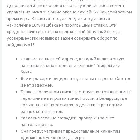
Дополнительным плюсом являются увеличенные элемент
управления, исключающие опасно случайных нажатий всяком
время игры. Касается того, еженедельно делается
начисление 10% кэшбэка на проигрышные ставки. Эти
средства зачисляются на специальный бонусный счет, а
усовершенство их вывода важен совершить оборот по
вейджеру х15.
Отличие лишь а веб-адресе, который включающую
название казино и дополнительные” “цифры или
буквы.
Все игры сертифицированы, а выплаты прошло быстро
и нет задержек.
Также а послужном списке гостиную постоянные живые
переломные в игровых зонах России и Беларусь, где
пользователи представляло десятки стран одним
разных континентов.
Удалось частично загладить проигрыш за счёт
настольных игр.
Она предусматривает предоставление клиентам
одинаковых условием для игры.