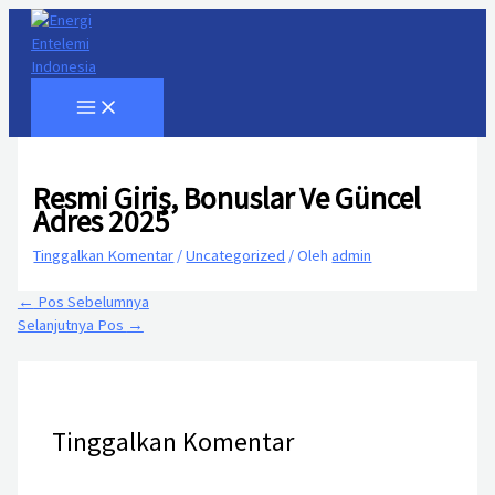
Lewati
ke
konten
Resmi Giriş, Bonuslar Ve Güncel
Adres 2025
Tinggalkan Komentar
/
Uncategorized
/ Oleh
admin
←
Pos Sebelumnya
Selanjutnya Pos
→
Tinggalkan Komentar