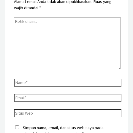
Alamat email Anda tidak akan dipublikasikan.
Ruas yang
wajib ditandai
*
Ketik
di
sini..
Name*
Email*
Situs
Web
Simpan nama, email, dan situs web saya pada