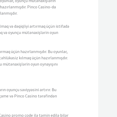
 oyunlar, oyunçu mütənaxişlərin
 hazırlanmışdır. Pinco Casino-da
lanmışdır.
maq və dəqiqliyi artırmaq üçün istifadə
maq və oyunçu mütənaxişlərin oyun
tırmaq üçün hazırlanmışdır. Bu oyunlar,
təhlükəsiz kılmaq üçün hazırlanmışdır.
çu mütənaxişlərin oyun oynayışını
ın oyunçu səviyyəsini artırır. Bu
 game və Pinco Casino tərəfindən
 Casino promo code ilə təmin edilə bilər