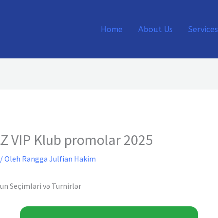
Home
About Us
Services
AZ VIP Klub promolar 2025
/ Oleh
Rangga Julfian Hakim
n Seçimləri və Turnirlər