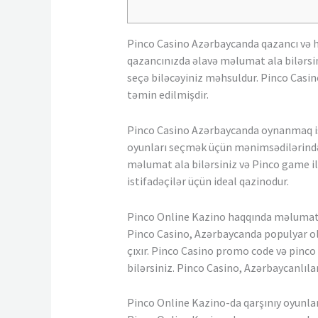
Pinco Casino Azərbaycanda qazancı və h
qazancınızda əlavə məlumat ala bilərsin
seçə biləcəyiniz məhsuldur. Pinco Casin
təmin edilmişdir.
Pinco Casino Azərbaycanda oynanmaq istə
oyunları seçmək üçün mənimsədilərindən
məlumat ala bilərsiniz və Pinco game i
istifadəçilər üçün ideal qazinodur.
Pinco Online Kazino haqqında məlumat
Pinco Casino, Azərbaycanda populyar ola
çıxır. Pinco Casino promo code və pinc
bilərsiniz. Pinco Casino, Azərbaycanlıla
Pinco Online Kazino-da qarşınıy oyunla