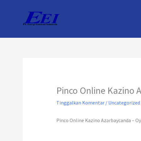
Lewati
ke
konten
Pinco Online Kazino 
Tinggalkan Komentar
/
Uncategorized
Pinco Online Kazino Azərbaycanda – Oyu