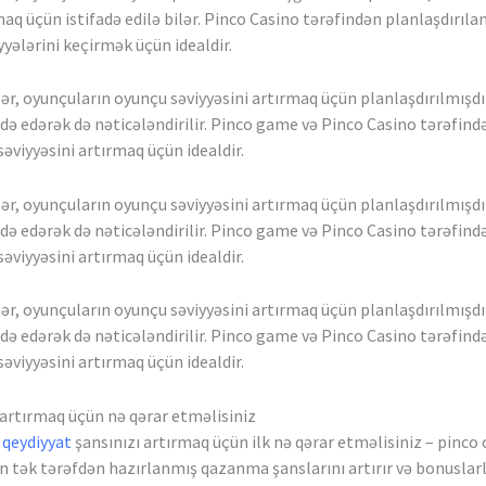
aq üçün istifadə edilə bilər. Pinco Casino tərəfindən planlaşdırıl
yyələrini keçirmək üçün idealdir.
lər, oyunçuların oyunçu səviyyəsini artırmaq üçün planlaşdırılmışd
də edərək də nəticələndirilir. Pinco game və Pinco Casino tərəfində
səviyyəsini artırmaq üçün idealdir.
lər, oyunçuların oyunçu səviyyəsini artırmaq üçün planlaşdırılmışd
də edərək də nəticələndirilir. Pinco game və Pinco Casino tərəfində
səviyyəsini artırmaq üçün idealdir.
lər, oyunçuların oyunçu səviyyəsini artırmaq üçün planlaşdırılmışd
də edərək də nəticələndirilir. Pinco game və Pinco Casino tərəfində
səviyyəsini artırmaq üçün idealdir.
artırmaq üçün nə qərar etməlisiniz
 qeydiyyat
şansınızı artırmaq üçün ilk nə qərar etməlisiniz – pinc
n tək tərəfdən hazırlanmış qazanma şanslarını artırır və bonuslarla