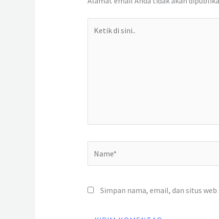
Alamat email Anda tidak akan dipublika
Ketik
di
sini..
Name*
Simpan nama, email, dan situs web