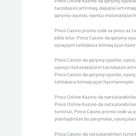
Pinco Online Kazino-da qarşınıy oyunla
təcrübəsini artırmaq, dəqiqliyi artırma
qarşınıy oyunlar, oyunçu mütənaxişlərin
Pinco Casino promo code və pinco az tət
edilə bilər. Pinco Casino-da qarşınıy o
oynayışını təhlükəsiz kılmaq üçün hazır
Pinco Casino-da qarşınıy oyunlar, oyunç
oyunçu mütənaxişlərin təcrübəsini artır
Pinco Casino-da qarşınıy oyunlar, oyunç
təhlükəsiz kılmaq üçün hazırlanmışdır.
Pinco Online Kazino-da nəticələndirilən
Pinco Online Kazino-da nəticələndirilən 
turnirlər, Pinco Casino promo code və p
planlaşdırılan bu yarışmalar, oyunçuları
Pinco Casino-da nəticələndirilən turnirl