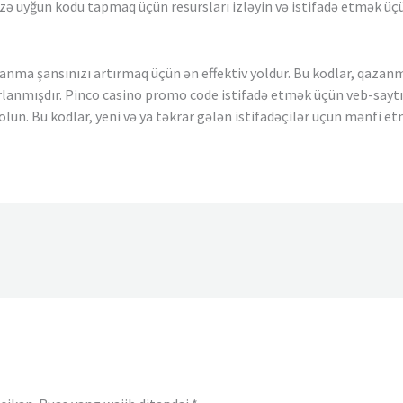
zə uyğun kodu tapmaq üçün resursları izləyin və istifadə etmək üç
anma şansınızı artırmaq üçün ən effektiv yoldur. Bu kodlar, qazanm
rlanmışdır. Pinco casino promo code istifadə etmək üçün veb-sayt
lun. Bu kodlar, yeni və ya təkrar gələn istifadəçilər üçün mənfi et