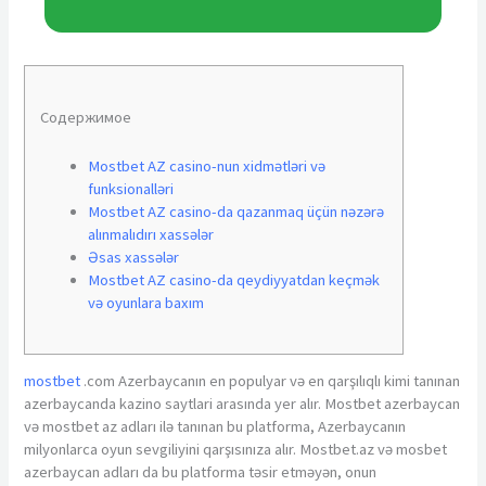
Содержимое
Mostbet AZ casino-nun xidmətləri və
funksionalləri
Mostbet AZ casino-da qazanmaq üçün nəzərə
alınmalıdırı xassələr
Əsas xassələr
Mostbet AZ casino-da qeydiyyatdan keçmək
və oyunlara baxım
mostbet
.com Azerbaycanın en populyar və en qarşılıqlı kimi tanınan
azerbaycanda kazino saytlari arasında yer alır. Mostbet azerbaycan
və mostbet az adları ilə tanınan bu platforma, Azerbaycanın
milyonlarca oyun sevgiliyini qarşısınıza alır. Mostbet.az və mosbet
azerbaycan adları da bu platforma təsir etməyən, onun