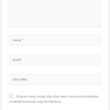
Name*
Email*
Situs
Web
Simpan nama, email, dan situs web saya pada peramban
ini untuk komentar saya berikutnya.