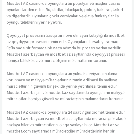
Mostbet AZ casino-da oyunçulara ən populyar və məşhur casino
oyunları təqdim edilir. Bu, slotlar, blackjack, poker, bakarat, kriket
və digərlərdir. Oyunların çoxlu versiyaları və əlavə funksiyalar ilə
oyunçu tələblərini yerinə yetirir.
Qeydiyyat prosesinin basqa bir növü olmayan kolaylığı ilə mostbet
az qeydiyyat prosesini təmin edir. Oyunçuların hesab yaratmaq
üçün sade bir formada bir neçə adımda bu proses yerinə yetirilir.
Mostbet azerbaycan və mostbet az saytlarında qeydiyyat prosesi
həmişə təhlükəsiz və müraciətçinin məlumatlarını korunur.
Mostbet AZ casino-da oyunçulara ən yüksək seviyədə məlumat
korunması və maliyyə müraciətlərinin təmin edilməsi ilə maliyyə
müraciətlərinin güvənli bir şəkildə yerinə yetirilməsi təmin edilir.
Mostbet azerbaijan və mostbet.az saytlarında oyunçuların maliyyə
müraciətləri həmişə güvənli və müraciətçinin məlumatlarını korunur.
Mostbet AZ casino-da oyunçulara 24 saat 7 gün xidmət təmin edilir.
Mostbet azerbaycan və mostbet az saytlarında müraciətçilər əlaqə
saxlaya bilər və müraciətlərini əlaqə saxlaya bilər. Mostbet.az və
mostbet.com saytlarında müraciətçilər müraciətlərinin hər bir