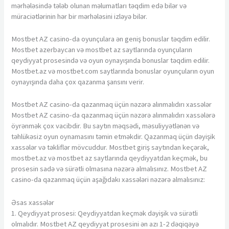
mərhələsində tələb olunan məlumatları təqdim edə bilər və
müraciətlərinin hər bir mərhələsini izləyə bilər.
Mostbet AZ casino-da oyunçulara ən geniş bonuslar təqdim edilir.
Mostbet azerbaycan və mostbet az saytlarında oyunçuların
qeydiyyat prosesində və oyun oynayışında bonuslar təqdim edilir.
Mostbet.az və mostbet.com saytlarında bonuslar oyunçuların oyun
oynayışında daha çox qazanma şansını verir.
Mostbet AZ casino-da qazanmaq üçün nəzərə alınmalıdırı xassələr
Mostbet AZ casino-da qazanmaq üçün nəzərə alınmalıdırı xassələrə
öyrənmək çox vacibdir. Bu saytın məqsədi, məsuliyyətlənən və
təhlükəsiz oyun oynamasını təmin etməkdir. Qazanmaq üçün dəyişik
xassələr və təkliflər mövcuddur. Mostbet giriş saytından keçərək,
mostbet.az və mostbet az saytlarında qeydiyyatdan keçmək, bu
prosesin sadə və sürətli olmasına nəzərə almalısınız. Mostbet AZ
casino-da qazanmaq üçün aşağıdakı xassələri nəzərə almalısınız:
Əsas xassələr
1. Qeydiyyat prosesi: Qeydiyyatdan keçmək dəyişik və sürətli
olmalıdır. Mostbet AZ qeydiyyat prosesini ən azı 1-2 dəqiqəyə