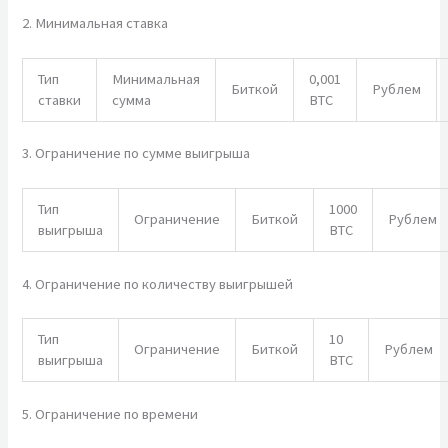
2. Минимальная ставка
Тип
Минимальная
0,001
Биткой
Рублем
ставки
сумма
BTC
3. Ограничение по сумме выигрыша
Тип
1000
Ограничение
Биткой
Рублем
выигрыша
BTC
4. Ограничение по количеству выигрышей
Тип
10
Ограничение
Биткой
Рублем
выигрыша
BTC
5. Ограничение по времени