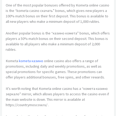
One of the most popular bonuses offered by Kometa online casino
is the “kometa casino скачать” bonus, which gives new players a
100% match bonus on their first deposit. This bonus is available to
all new players who make a minimum deposit of 1,000 rubles.
Another popular bonus is the “казино комета” bonus, which offers
players a 50% match bonus on their second deposit. This bonus is
available to all players who make a minimum deposit of 2,000
rubles.
Kometa
kometa казино
online casino also offers a range of
promotions, including daily and weekly promotions, as well as
special promotions for specific games. These promotions can
offer players additional bonuses, free spins, and other rewards.
It’s worth noting that Kometa online casino has a “комета казино
зеркало” mirror, which allows players to access the casino even if
the main website is down. This mirror is available at
https://countrymoscow.ru/ .