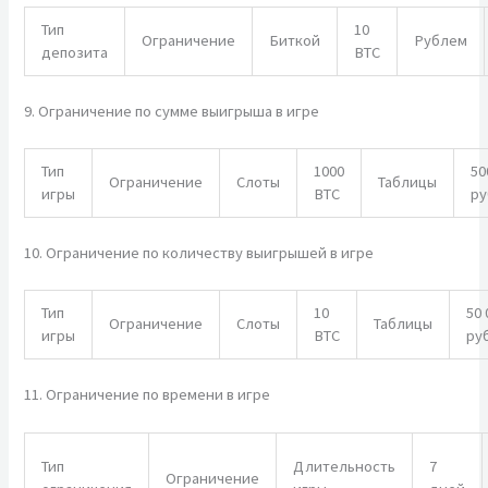
Тип
10
Ограничение
Биткой
Рублем
депозита
BTC
9. Ограничение по сумме выигрыша в игре
Тип
1000
50
Ограничение
Слоты
Таблицы
игры
BTC
ру
10. Ограничение по количеству выигрышей в игре
Тип
10
50 
Ограничение
Слоты
Таблицы
игры
BTC
ру
11. Ограничение по времени в игре
Тип
Длительность
7
Ограничение