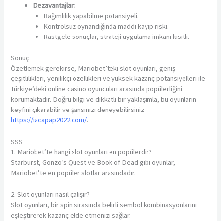
Dezavantajlar:
Bağımlılık yapabilme potansiyeli.
Kontrolsüz oynandığında maddi kayıp riski.
Rastgele sonuçlar, strateji uygulama imkanı kısıtlı.
Sonuç
Özetlemek gerekirse, Mariobet’teki slot oyunları, geniş
çeşitlilikleri, yenilikçi özellikleri ve yüksek kazanç potansiyelleri ile
Türkiye’deki online casino oyuncuları arasında popülerliğini
korumaktadır. Doğru bilgi ve dikkatli bir yaklaşımla, bu oyunların
keyfini çıkarabilir ve şansınızı deneyebilirsiniz
https://iacapap2022.com/
.
SSS
1. Mariobet’te hangi slot oyunları en popülerdir?
Starburst, Gonzo’s Quest ve Book of Dead gibi oyunlar,
Mariobet’te en popüler slotlar arasındadır.
2. Slot oyunları nasıl çalışır?
Slot oyunları, bir spin sırasında belirli sembol kombinasyonlarını
eşleştirerek kazanç elde etmenizi sağlar.