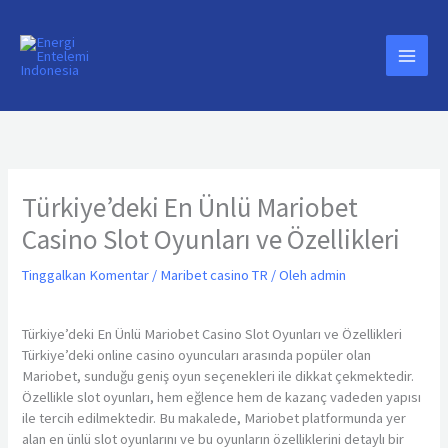
Lewati
ke
konten
Türkiye’deki En Ünlü Mariobet
Casino Slot Oyunları ve Özellikleri
Tinggalkan Komentar
/
Maribet casino TR
/ Oleh
admin
Türkiye’deki En Ünlü Mariobet Casino Slot Oyunları ve Özellikleri
Türkiye’deki online casino oyuncuları arasında popüler olan
Mariobet, sunduğu geniş oyun seçenekleri ile dikkat çekmektedir.
Özellikle slot oyunları, hem eğlence hem de kazanç vadeden yapısı
ile tercih edilmektedir. Bu makalede, Mariobet platformunda yer
alan en ünlü slot oyunlarını ve bu oyunların özelliklerini detaylı bir