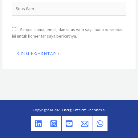
Situs
Web
Simpan nama, email, dan situs web saya pada peramban
ini untuk komentar saya berikutnya.
Copyright © 2026 Energi Entelemi Indonesia