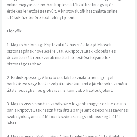
online magyar casino-ban kriptovalutákkal fizetni egy új és
érdekes lehetőséget nyújt. A kriptovaluták használata online
játékok fizetésére több előnyt jelent:
Előnyök:
1. Magas biztonság: Kriptovaluták használata a játékosok
biztonságának növelésére utal. A kriptovaluták kódolása és
decentralizált rendszerük miatt a hitelesítési folyamatok
biztonságosabbak.
2. Rádióképesség: A kriptovaluták használata nem igényel
bankkártya vagy banki szolgáltatásokat, ami a játékosok számára
általánosságban és globálisan is könnyebb fizetést jelent.
3. Magas visszavonási szabályok: A legjobb magyar online casino-
ban a kriptovaluták használata általában jelent kisebb visszavonási
szabályokat, ami a játékosok számára nagyobb összegű játék
lehet.
4. Magas visszatérési arány: A kriptovaluták használata általában