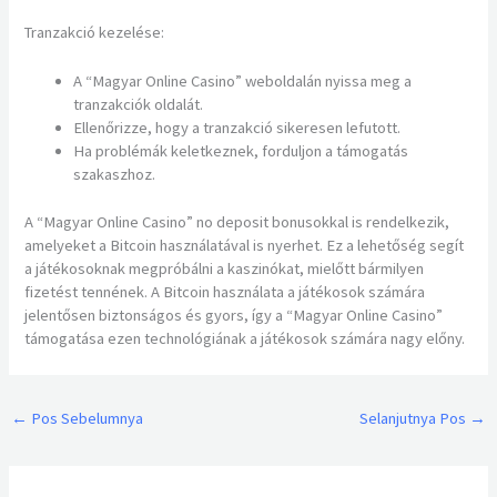
Tranzakció kezelése:
A “Magyar Online Casino” weboldalán nyissa meg a
tranzakciók oldalát.
Ellenőrizze, hogy a tranzakció sikeresen lefutott.
Ha problémák keletkeznek, forduljon a támogatás
szakaszhoz.
A “Magyar Online Casino” no deposit bonusokkal is rendelkezik,
amelyeket a Bitcoin használatával is nyerhet. Ez a lehetőség segít
a játékosoknak megpróbálni a kaszinókat, mielőtt bármilyen
fizetést tennének. A Bitcoin használata a játékosok számára
jelentősen biztonságos és gyors, így a “Magyar Online Casino”
támogatása ezen technológiának a játékosok számára nagy előny.
←
Pos Sebelumnya
Selanjutnya Pos
→