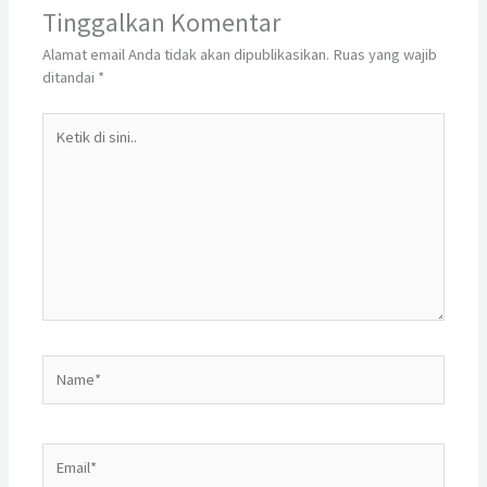
Tinggalkan Komentar
Alamat email Anda tidak akan dipublikasikan.
Ruas yang wajib
ditandai
*
Ketik
di
sini..
Name*
Email*