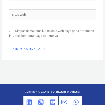
Situs
Web
Simpan nama, email, dan situs web saya pada peramban
ini untuk komentar saya berikutnya.
Copyright © 2026 Energi Entelemi Indonesia