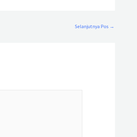
Selanjutnya Pos
→