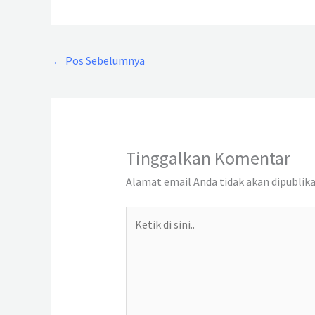
←
Pos Sebelumnya
Tinggalkan Komentar
Alamat email Anda tidak akan dipublika
Ketik
di
sini..