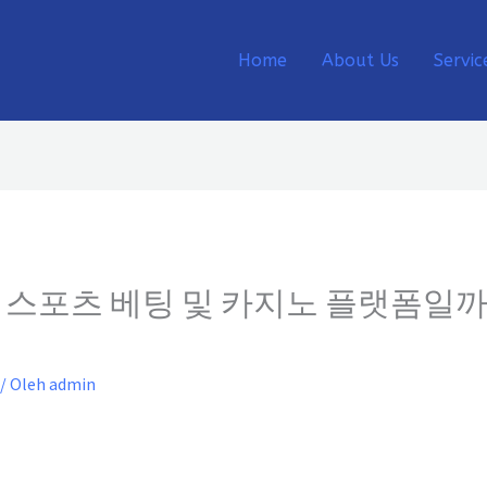
Home
About Us
Servic
고의 스포츠 베팅 및 카지노 플랫폼일까
/ Oleh
admin