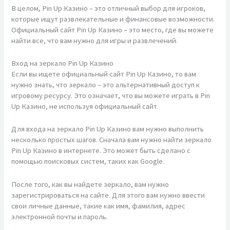
В целом, Pin Up Казино – это отличный выбор для игроков,
которые ищут развлекательные и финансовые возможности.
Официальный сайт Pin Up Казино – это место, где вы можете
найти все, что вам нужно для игры и развлечений.
Вход на зеркало Pin Up Казино
Если вы ищете официальный сайт Pin Up Казино, то вам
нужно знать, что зеркало – это альтернативный доступ к
игровому ресурсу. Это означает, что вы можете играть в Pin
Up Казино, не используя официальный сайт.
Для входа на зеркало Pin Up Казино вам нужно выполнить
несколько простых шагов. Сначала вам нужно найти зеркало
Pin Up Казино в интернете. Это может быть сделано с
помощью поисковых систем, таких как Google.
После того, как вы найдете зеркало, вам нужно
зарегистрироваться на сайте. Для этого вам нужно ввести
свои личные данные, такие как имя, фамилия, адрес
электронной почты и пароль.