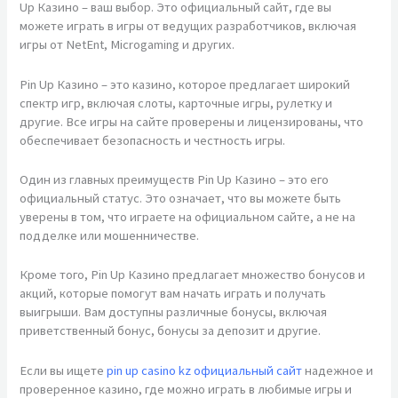
Up Казино – ваш выбор. Это официальный сайт, где вы
можете играть в игры от ведущих разработчиков, включая
игры от NetEnt, Microgaming и других.
Pin Up Казино – это казино, которое предлагает широкий
спектр игр, включая слоты, карточные игры, рулетку и
другие. Все игры на сайте проверены и лицензированы, что
обеспечивает безопасность и честность игры.
Один из главных преимуществ Pin Up Казино – это его
официальный статус. Это означает, что вы можете быть
уверены в том, что играете на официальном сайте, а не на
подделке или мошенничестве.
Кроме того, Pin Up Казино предлагает множество бонусов и
акций, которые помогут вам начать играть и получать
выигрыши. Вам доступны различные бонусы, включая
приветственный бонус, бонусы за депозит и другие.
Если вы ищете
pin up casino kz официальный сайт
надежное и
проверенное казино, где можно играть в любимые игры и