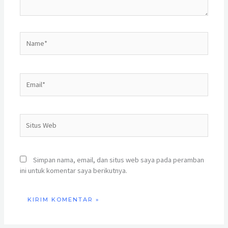
Name*
Email*
Situs
Web
Simpan nama, email, dan situs web saya pada peramban
ini untuk komentar saya berikutnya.