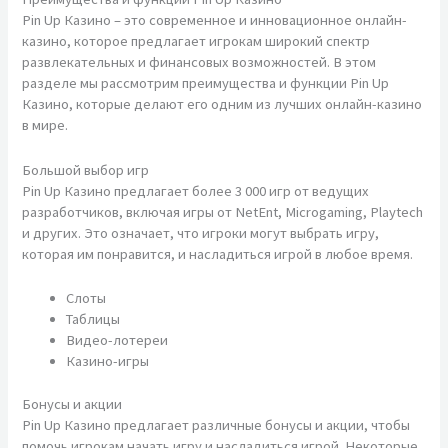
Pin Up Казино – это современное и инновационное онлайн-
казино, которое предлагает игрокам широкий спектр
развлекательных и финансовых возможностей. В этом
разделе мы рассмотрим преимущества и функции Pin Up
Казино, которые делают его одним из лучших онлайн-казино
в мире.
Большой выбор игр
Pin Up Казино предлагает более 3 000 игр от ведущих
разработчиков, включая игры от NetEnt, Microgaming, Playtech
и других. Это означает, что игроки могут выбрать игру,
которая им понравится, и насладиться игрой в любое время.
Слоты
Таблицы
Видео-лотереи
Казино-игры
Бонусы и акции
Pin Up Казино предлагает различные бонусы и акции, чтобы
помочь игрокам начать игру и насладиться игрой. Некоторые